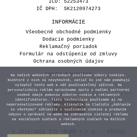
IČO: 52253473
IČ DPH: SK2120974273
INFORMÁCIE
Všeobecné obchodné podmienky
Dodacie podmienky
Reklamačný poriadok
Formulár na odstúpenie od zmluvy
Ochrana osobných údajov
ODBER NOVINIEK
Na našich webových stránkach používame súbory cookies.
Niektoré z nich sú nevyhnutné, zatiaľ čo iné nám pomáhajú
vylepšiť tento web a váš používateľský zážitok. Na
personalizáciu reklám spracúvame spolu s našimi partnermi
osobné údaje pomocou súborov cookie a reklamných
identifikátorov. Tieto technológie používame aj na
nepersonalizované reklamy. Kliknutím na tlačidlo „Súhlasím
so všetkými“ súhlasíte s využívaním cookies a predaním
údajov o správaní na webe na zobrazenie cielenej reklamy
na sociálnych sieťach a reklamných sieťach na ďalších
weboch.
© 2014–2026 ITS YOURS s.r.o. – Všetky