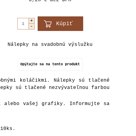
0,28 €
bez DPH
Nálepky na svadobnú výslužku
Opýtajte sa na tento produkt
obnými koláčikmi. Nálepky sú tlačené
lepky sú tlačené nezvývateľnou farbou
a alebo vašej grafiky. Informujte sa
 10ks.