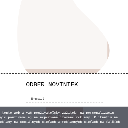
ODBER NOVINIEK
 tento web a váš používateľský zážitok. Na personalizáciu
vy
gie používame aj na nepersonalizované reklamy. Kliknutím na
eklamy na sociálnych sieťach a reklamných sieťach na ďalších