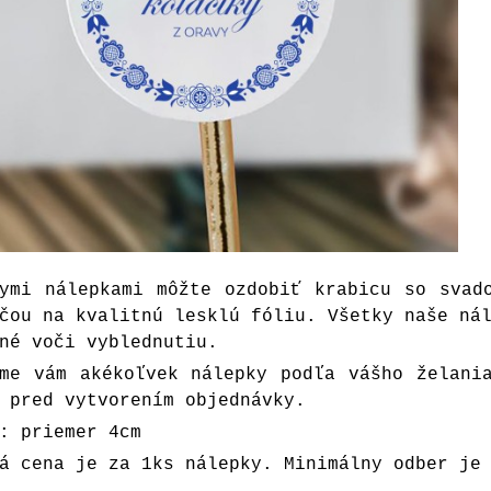
lymi nálepkami môžte ozdobiť krabicu so svad
čou na kvalitnú lesklú fóliu. Všetky naše ná
né voči vyblednutiu.
íme vám akékoľvek nálepky podľa vášho želani
 pred vytvorením objednávky.
: priemer 4cm
á cena je za 1ks nálepky. Minimálny odber je