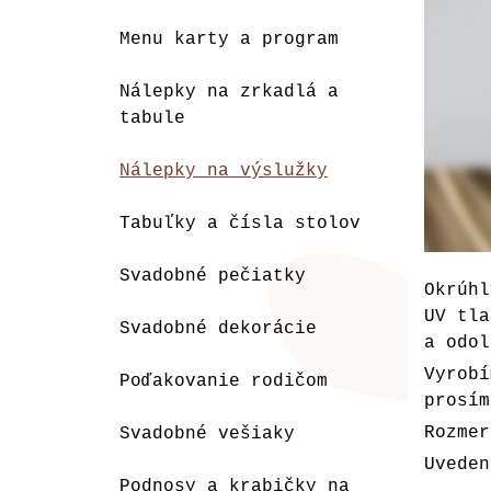
Menu karty a program
Nálepky na zrkadlá a
tabule
Nálepky na výslužky
Tabuľky a čísla stolov
Svadobné pečiatky
Okrúh
UV tla
Svadobné dekorácie
a odol
Vyrob
Poďakovanie rodičom
prosím
Rozmer
Svadobné vešiaky
Uveden
Podnosy a krabičky na