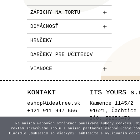
ZÁPICHY NA TORTU
DOMÁCNOSŤ
HRNČEKY
DARČEKY PRE UČITEĽOV
VIANOCE
KONTAKT
ITS YOURS s.
eshop@ideatree.sk
Kamence 1145/2
+421 911 947 556
91621, Čachtice
IČO: 52253473
Na našich webových stránkach používame súbory cookies. Ni
IČ DPH: SK21209
reklám spracúvame spolu s našimi partnermi osobné údaje pom
tlačidlo „Súhlasím so všetkými“ súhlasíte s využívaním cooki