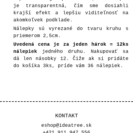
je transparentná, čím sme dosiahli
krajší efekt a lepšiu viditeľnosť na
akomkoľvek podklade.
Nálepky sú vyrezané do tvaru kruhu s
priemerom 2,5cm.
Uvedená cena je za jeden hárok = 12ks
nálepiek
jedného druhu. Nakupovať sa
dá len násobky 12. Čiže ak si pridáte
do košíka 3ks, príde vám 36 nálepiek.
KONTAKT
eshop@ideatree.sk
+421 911 947 556