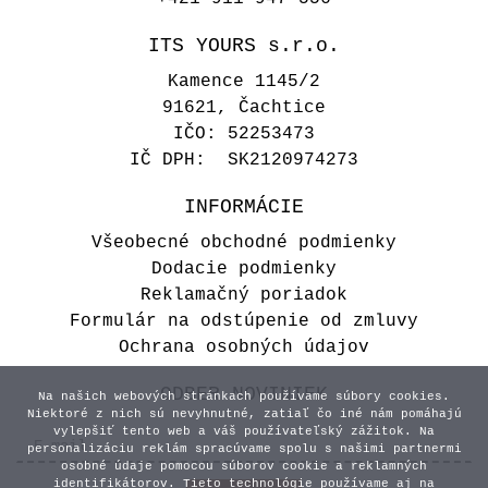
ITS YOURS s.r.o.
Kamence 1145/2
91621, Čachtice
IČO: 52253473
IČ DPH: SK2120974273
INFORMÁCIE
Všeobecné obchodné podmienky
Dodacie podmienky
Reklamačný poriadok
Formulár na odstúpenie od zmluvy
Ochrana osobných údajov
ODBER NOVINIEK
Na našich webových stránkach používame súbory cookies.
Niektoré z nich sú nevyhnutné, zatiaľ čo iné nám pomáhajú
vylepšiť tento web a váš používateľský zážitok. Na
personalizáciu reklám spracúvame spolu s našimi partnermi
osobné údaje pomocou súborov cookie a reklamných
identifikátorov. Tieto technológie používame aj na