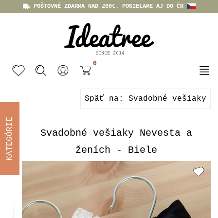
POŠTOVNÉ ZDARMA NAD 200€. POSIELAME AJ DO ČR
0
Späť na: Svadobné vešiaky
KATEGÓRIE
Svadobné vešiaky Nevesta a
ženích - Biele