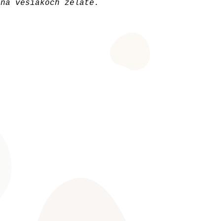
 na vešiakoch želáte.