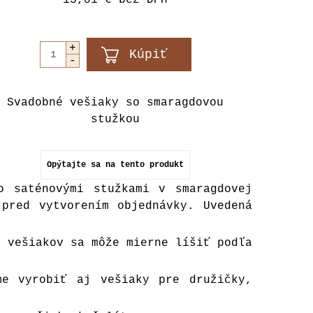
13,01 €
bez DPH
Svadobné vešiaky so smaragdovou
stužkou
Opýtajte sa na tento produkt
o saténovými stužkami v smaragdovej
pred vytvorením objednávky. Uvedená
h vešiakov sa môže mierne líšiť podľa
me vyrobiť aj vešiaky pre družičky,