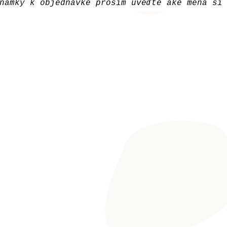
námky k objednávke prosím uveďte aké mená si