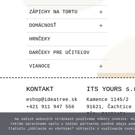
ZÁPICHY NA TORTU
DOMÁCNOSŤ
HRNČEKY
DARČEKY PRE UČITEĽOV
VIANOCE
KONTAKT
ITS YOURS s.
eshop@ideatree.sk
Kamence 1145/2
+421 911 947 556
91621, Čachtice
IČO: 52253473
Na našich webových stránkach používame súbory cookies. Ni
IČ DPH: SK21209
reklám spracúvame spolu s našimi partnermi osobné údaje pom
tlačidlo „Súhlasím so všetkými“ súhlasíte s využívaním cooki