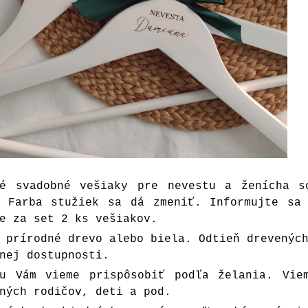
né svadobné vešiaky pre nevestu a ženícha s
. Farba stužiek sa dá zmeniť. Informujte sa 
e za set 2 ks vešiakov.
 prírodné drevo alebo biela. Odtieň drevenýc
nej dostupnosti.
ku Vám vieme prispôsobiť podľa želania. Vie
ných rodičov, deti a pod.