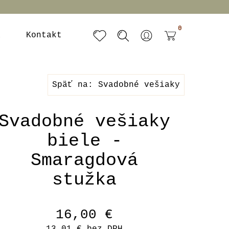
0
a
Kontakt
Späť na: Svadobné vešiaky
Svadobné vešiaky
biele -
Smaragdová
stužka
16,00 €