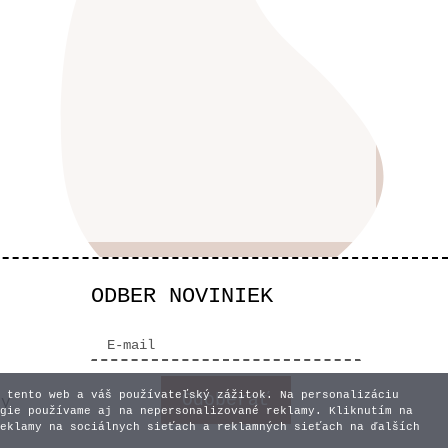
ODBER NOVINIEK
 tento web a váš používateľský zážitok. Na personalizáciu
vy
gie používame aj na nepersonalizované reklamy. Kliknutím na
eklamy na sociálnych sieťach a reklamných sieťach na ďalších