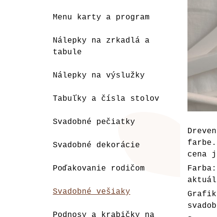
Menu karty a program
Nálepky na zrkadlá a
tabule
Nálepky na výslužky
Tabuľky a čísla stolov
Svadobné pečiatky
Dreve
farbe
Svadobné dekorácie
cena j
Poďakovanie rodičom
Farba:
aktuál
Svadobné vešiaky
Grafi
svadob
Podnosy a krabičky na