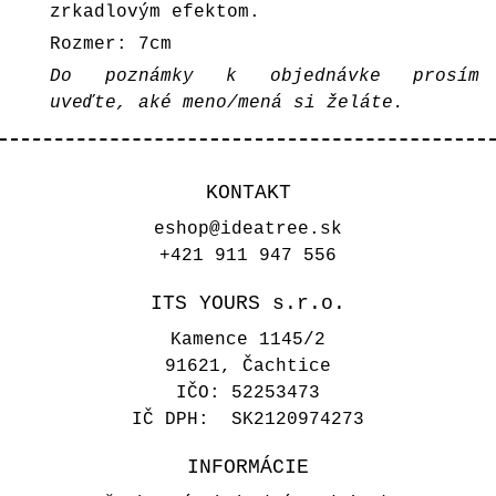
zrkadlovým efektom.
Rozmer: 7cm
Do poznámky k objednávke prosím
uveďte, aké meno/mená si želáte.
KONTAKT
eshop@ideatree.sk
+421 911 947 556
ITS YOURS s.r.o.
Kamence 1145/2
91621, Čachtice
IČO: 52253473
IČ DPH: SK2120974273
INFORMÁCIE