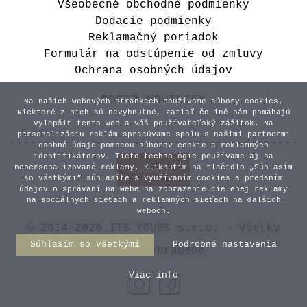
Všeobecné obchodné podmienky
Dodacie podmienky
Reklamačný poriadok
Formulár na odstúpenie od zmluvy
Ochrana osobných údajov
ODBER NOVINIEK
Na našich webových stránkach používame súbory cookies.
Niektoré z nich sú nevyhnutné, zatiaľ čo iné nám pomáhajú
vylepšiť tento web a váš používateľský zážitok. Na
personalizáciu reklám spracúvame spolu s našimi partnermi
osobné údaje pomocou súborov cookie a reklamných
identifikátorov. Tieto technológie používame aj na
nepersonalizované reklamy. Kliknutím na tlačidlo „Súhlasím
so všetkými“ súhlasíte s využívaním cookies a predaním
údajov o správaní na webe na zobrazenie cielenej reklamy
na sociálnych sieťach a reklamných sieťach na ďalších
weboch.
© 2014–2026 ITS YOURS s.r.o. – Všetky
Súhlasím so všetkými
Podrobné nastavenia
práva vyhradené
Viac info