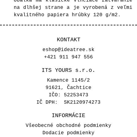
Obálka má klasické vlhčiace zatváranie
na dlhšej strane a je vyrobená z veľmi
kvalitného papiera hrúbky 120 g/m2.
KONTAKT
eshop@ideatree.sk
+421 911 947 556
ITS YOURS s.r.o.
Kamence 1145/2
91621, Čachtice
IČO: 52253473
IČ DPH: SK2120974273
INFORMÁCIE
Všeobecné obchodné podmienky
Dodacie podmienky