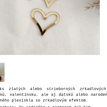
ks zlatých alebo strieborných zrkadlovýc
bnú, valentínsku, ale aj datskú alebo narode
ného plexiskla so zrkadlovým efektom.