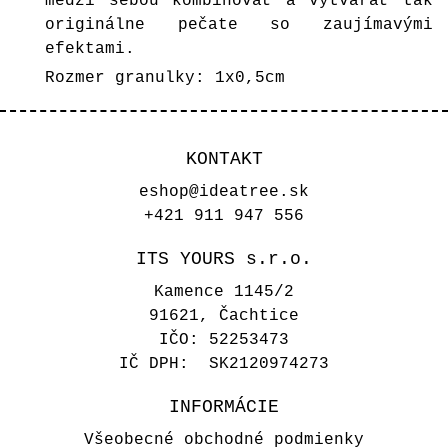
medzi sebou kombinovať a vytvárať tak
originálne pečate so zaujímavými
efektami.
Rozmer granulky: 1x0,5cm
KONTAKT
eshop@ideatree.sk
+421 911 947 556
ITS YOURS s.r.o.
Kamence 1145/2
91621, Čachtice
IČO: 52253473
IČ DPH: SK2120974273
INFORMÁCIE
Všeobecné obchodné podmienky