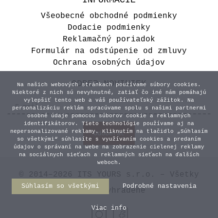
INFORMÁCIE
Všeobecné obchodné podmienky
Dodacie podmienky
Reklamačný poriadok
Formulár na odstúpenie od zmluvy
Ochrana osobných údajov
ODBER NOVINIEK
Na našich webových stránkach používame súbory cookies.
Niektoré z nich sú nevyhnutné, zatiaľ čo iné nám pomáhajú
vylepšiť tento web a váš používateľský zážitok. Na
personalizáciu reklám spracúvame spolu s našimi partnermi
osobné údaje pomocou súborov cookie a reklamných
identifikátorov. Tieto technológie používame aj na
nepersonalizované reklamy. Kliknutím na tlačidlo „Súhlasím
so všetkými“ súhlasíte s využívaním cookies a predaním
údajov o správaní na webe na zobrazenie cielenej reklamy
na sociálnych sieťach a reklamných sieťach na ďalších
weboch.
© 2014–2026 ITS YOURS s.r.o. – Všetky
Súhlasím so všetkými
Podrobné nastavenia
práva vyhradené
Viac info