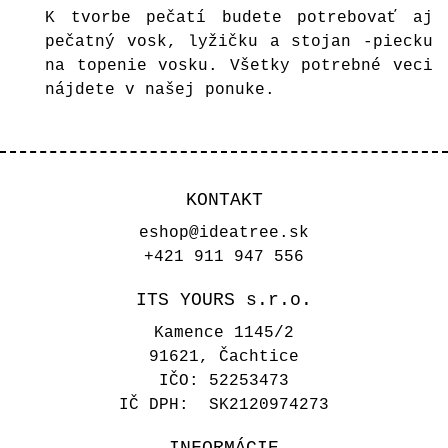
K tvorbe pečatí budete potrebovať aj
pečatný vosk, lyžičku a stojan -piecku
na topenie vosku. Všetky potrebné veci
nájdete v našej ponuke.
KONTAKT
eshop@ideatree.sk
+421 911 947 556
ITS YOURS s.r.o.
Kamence 1145/2
91621, Čachtice
IČO: 52253473
IČ DPH: SK2120974273