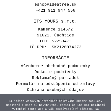
eshop@ideatree.sk
+421 911 947 556
ITS YOURS s.r.o.
Kamence 1145/2
91621, Čachtice
IČO: 52253473
IČ DPH: SK2120974273
INFORMÁCIE
Všeobecné obchodné podmienky
Dodacie podmienky
Reklamačný poriadok
Formulár na odstúpenie od zmluvy
Ochrana osobných údajov
ODBER NOVINIEK
Na našich webových stránkach používame súbory cookies.
Niektoré z nich sú nevyhnutné, zatiaľ čo iné nám pomáhajú
vylepšiť tento web a váš používateľský zážitok. Na