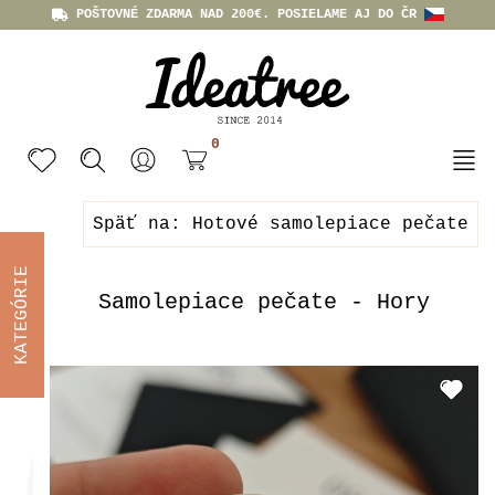
POŠTOVNÉ ZDARMA NAD 200€. POSIELAME AJ DO ČR
0
Späť na: Hotové samolepiace pečate
KATEGÓRIE
Samolepiace pečate - Hory