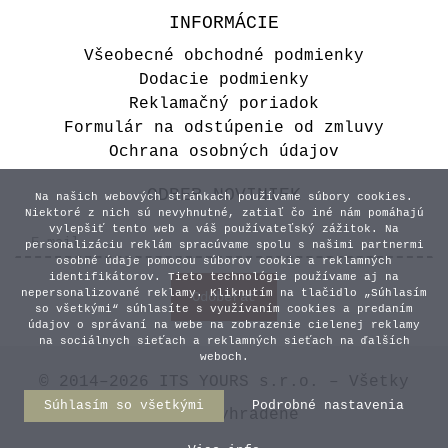
INFORMÁCIE
Všeobecné obchodné podmienky
Dodacie podmienky
Reklamačný poriadok
Formulár na odstúpenie od zmluvy
Ochrana osobných údajov
ODBER NOVINIEK
Na našich webových stránkach používame súbory cookies.
Niektoré z nich sú nevyhnutné, zatiaľ čo iné nám pomáhajú
vylepšiť tento web a váš používateľský zážitok. Na
personalizáciu reklám spracúvame spolu s našimi partnermi
osobné údaje pomocou súborov cookie a reklamných
identifikátorov. Tieto technológie používame aj na
nepersonalizované reklamy. Kliknutím na tlačidlo „Súhlasím
so všetkými“ súhlasíte s využívaním cookies a predaním
údajov o správaní na webe na zobrazenie cielenej reklamy
na sociálnych sieťach a reklamných sieťach na ďalších
weboch.
© 2014–2026 ITS YOURS s.r.o. – Všetky
Súhlasím so všetkými
Podrobné nastavenia
práva vyhradené