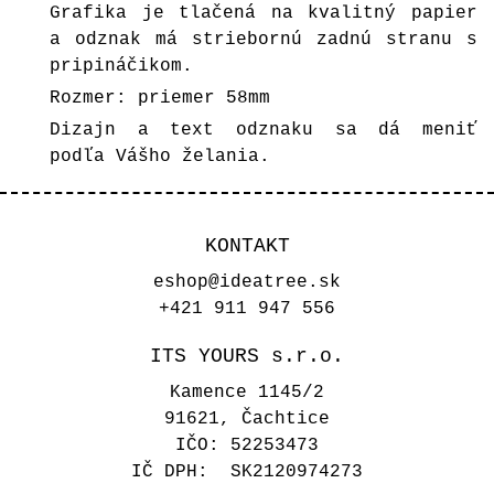
Grafika je tlačená na kvalitný papier
a odznak má striebornú zadnú stranu s
pripináčikom.
Rozmer: priemer 58mm
Dizajn a text odznaku sa dá meniť
podľa Vášho želania.
KONTAKT
eshop@ideatree.sk
+421 911 947 556
ITS YOURS s.r.o.
Kamence 1145/2
91621, Čachtice
IČO: 52253473
IČ DPH: SK2120974273