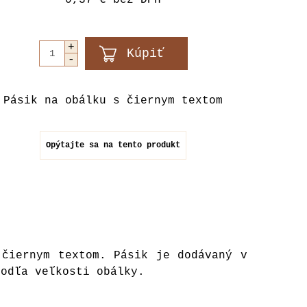
0,37 €
bez DPH
Pásik na obálku s čiernym textom
Opýtajte sa na tento produkt
 čiernym textom. Pásik je dodávaný v
podľa veľkosti obálky.