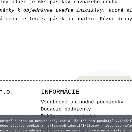
lny odber je 6ks pásikov rovnakého druhu.
námky k objednávke uveďte iniciálky, ktoré s
á cena je len za pásik na obálku. Rôzne druh
r.o.
INFORMÁCIE
Všeobecné obchodné podmienky
Dodacie podmienky
Reklamačný poriadok
ektoré z nich sú nevyhnutné, zatiaľ čo iné nám pomáhajú vylepšiť
74273
Formulár na odstúpenie od zmlu
ocou súborov cookie a reklamných identifikátorov. Tieto technoló
Ochrana osobných údajov
es a predaním údajov o správaní na webe na zobrazenie cielenej r