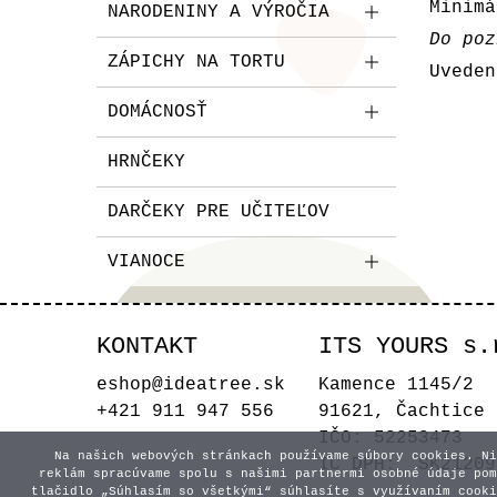
Minimá
NARODENINY A VÝROČIA
Do poz
ZÁPICHY NA TORTU
Uveden
DOMÁCNOSŤ
HRNČEKY
DARČEKY PRE UČITEĽOV
VIANOCE
KONTAKT
ITS YOURS s.
eshop@ideatree.sk
Kamence 1145/2
+421 911 947 556
91621, Čachtice
IČO: 52253473
Na našich webových stránkach používame súbory cookies. Ni
IČ DPH: SK21209
reklám spracúvame spolu s našimi partnermi osobné údaje pom
tlačidlo „Súhlasím so všetkými“ súhlasíte s využívaním cooki