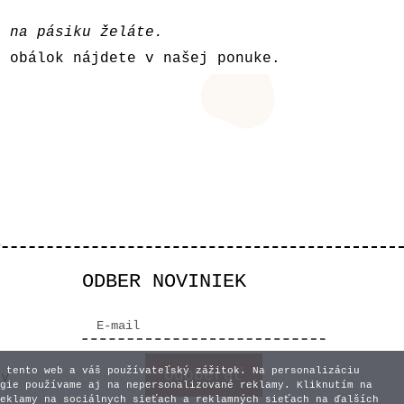
i na pásiku želáte.
y obálok nájdete v
našej ponuke
.
ODBER NOVINIEK
 tento web a váš používateľský zážitok. Na personalizáciu
vy
gie používame aj na nepersonalizované reklamy. Kliknutím na
eklamy na sociálnych sieťach a reklamných sieťach na ďalších