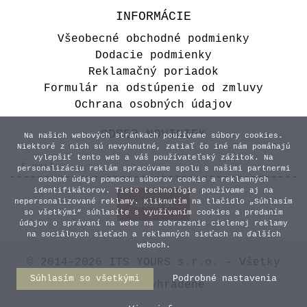
INFORMÁCIE
Všeobecné obchodné podmienky
Dodacie podmienky
Reklamačný poriadok
Formulár na odstúpenie od zmluvy
Ochrana osobných údajov
ODBER NOVINIEK
Na našich webových stránkach používame súbory cookies.
Niektoré z nich sú nevyhnutné, zatiaľ čo iné nám pomáhajú
vylepšiť tento web a váš používateľský zážitok. Na
personalizáciu reklám spracúvame spolu s našimi partnermi
osobné údaje pomocou súborov cookie a reklamných
identifikátorov. Tieto technológie používame aj na
nepersonalizované reklamy. Kliknutím na tlačidlo „Súhlasím
so všetkými“ súhlasíte s využívaním cookies a predaním
údajov o správaní na webe na zobrazenie cielenej reklamy
na sociálnych sieťach a reklamných sieťach na ďalších
weboch.
© 2014–2026 ITS YOURS s.r.o. – Všetky
Súhlasím so všetkými
Podrobné nastavenia
práva vyhradené