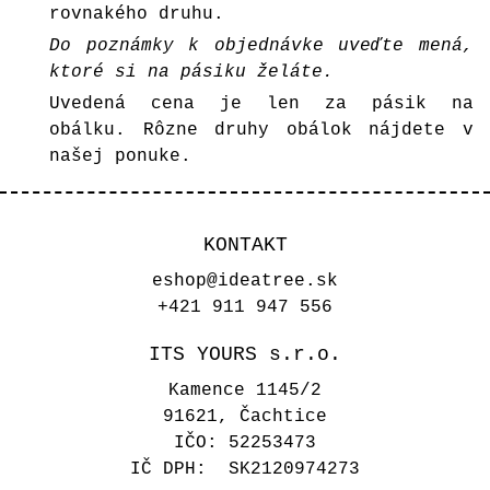
rovnakého druhu.
Do poznámky k objednávke uveďte mená,
ktoré si na pásiku želáte.
Uvedená cena je len za pásik na
obálku. Rôzne druhy obálok nájdete v
našej ponuke
.
KONTAKT
eshop@ideatree.sk
+421 911 947 556
ITS YOURS s.r.o.
Kamence 1145/2
91621, Čachtice
IČO: 52253473
IČ DPH: SK2120974273