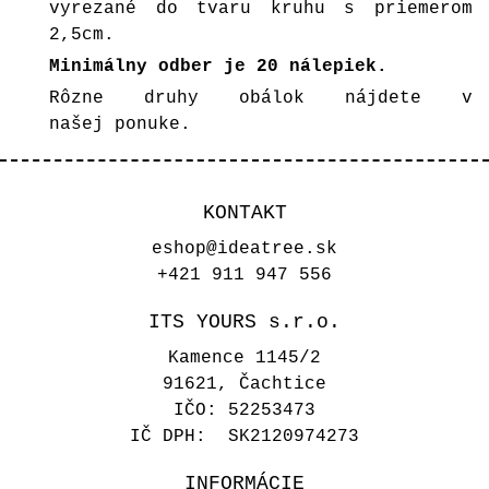
vyrezané do tvaru kruhu s priemerom
2,5cm.
Minimálny odber je 20 nálepiek.
Rôzne druhy obálok nájdete v
našej ponuke
.
KONTAKT
eshop@ideatree.sk
+421 911 947 556
ITS YOURS s.r.o.
Kamence 1145/2
91621, Čachtice
IČO: 52253473
IČ DPH: SK2120974273
INFORMÁCIE