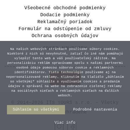
Všeobecné obchodné podmienky
Dodacie podmienky
Reklamačný poriadok
Formulár na odstúpenie od zmluvy
Ochrana osobných údajov
ODBER NOVINIEK
Na našich webových stránkach používame súbory cookies.
Niektoré z nich sú nevyhnutné, zatiaľ čo iné nám pomáhajú
vylepšiť tento web a váš používateľský zážitok. Na
personalizáciu reklám spracúvame spolu s našimi partnermi
osobné údaje pomocou súborov cookie a reklamných
identifikátorov. Tieto technológie používame aj na
nepersonalizované reklamy. Kliknutím na tlačidlo „Súhlasím
so všetkými“ súhlasíte s využívaním cookies a predaním
údajov o správaní na webe na zobrazenie cielenej reklamy
na sociálnych sieťach a reklamných sieťach na ďalších
weboch.
© 2014–2026 ITS YOURS s.r.o. – Všetky
Súhlasím so všetkými
Podrobné nastavenia
práva vyhradené
Viac info