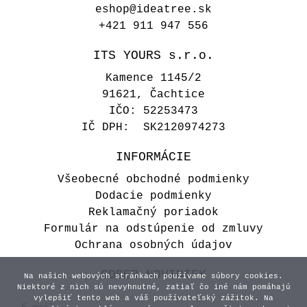
eshop@ideatree.sk
+421 911 947 556
ITS YOURS s.r.o.
Kamence 1145/2
91621, Čachtice
IČO: 52253473
IČ DPH: SK2120974273
INFORMÁCIE
Všeobecné obchodné podmienky
Dodacie podmienky
Reklamačný poriadok
Formulár na odstúpenie od zmluvy
Ochrana osobných údajov
ODBER NOVINIEK
Na našich webových stránkach používame súbory cookies.
Niektoré z nich sú nevyhnutné, zatiaľ čo iné nám pomáhajú
vylepšiť tento web a váš používateľský zážitok. Na