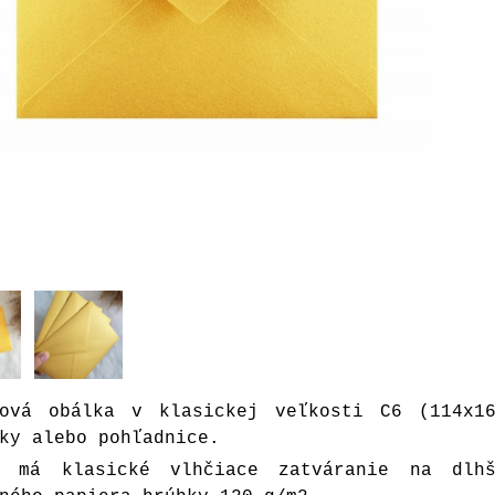
ťová obálka v klasickej veľkosti C6 (114x1
ky alebo pohľadnice.
a má klasické vlhčiace zatváranie na dlh