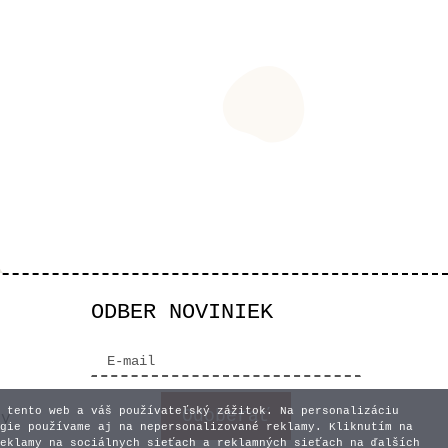
ODBER NOVINIEK
 tento web a váš používateľský zážitok. Na personalizáciu
vy
gie používame aj na nepersonalizované reklamy. Kliknutím na
eklamy na sociálnych sieťach a reklamných sieťach na ďalších