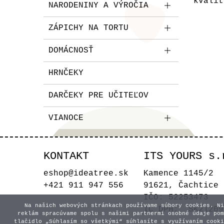
kvalit
NARODENINY A VÝROČIA
ZÁPICHY NA TORTU
DOMÁCNOSŤ
HRNČEKY
DARČEKY PRE UČITEĽOV
VIANOCE
KONTAKT
ITS YOURS s.
eshop@ideatree.sk
Kamence 1145/2
+421 911 947 556
91621, Čachtice
IČO: 52253473
Na našich webových stránkach používame súbory cookies. Ni
IČ DPH: SK21209
reklám spracúvame spolu s našimi partnermi osobné údaje pom
tlačidlo „Súhlasím so všetkými“ súhlasíte s využívaním cooki