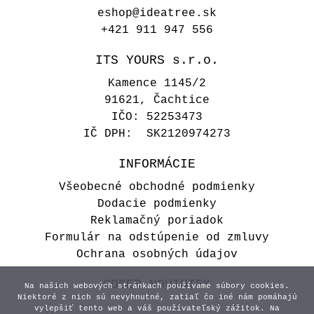
eshop@ideatree.sk
+421 911 947 556
ITS YOURS s.r.o.
Kamence 1145/2
91621, Čachtice
IČO: 52253473
IČ DPH: SK2120974273
INFORMÁCIE
Všeobecné obchodné podmienky
Dodacie podmienky
Reklamačný poriadok
Formulár na odstúpenie od zmluvy
Ochrana osobných údajov
ODBER NOVINIEK
Na našich webových stránkach používame súbory cookies.
Niektoré z nich sú nevyhnutné, zatiaľ čo iné nám pomáhajú
vylepšiť tento web a váš používateľský zážitok. Na