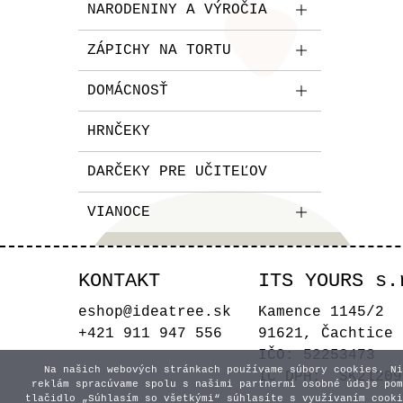
NARODENINY A VÝROČIA
ZÁPICHY NA TORTU
DOMÁCNOSŤ
HRNČEKY
DARČEKY PRE UČITEĽOV
VIANOCE
KONTAKT
ITS YOURS s.
eshop@ideatree.sk
Kamence 1145/2
+421 911 947 556
91621, Čachtice
IČO: 52253473
Na našich webových stránkach používame súbory cookies. Ni
IČ DPH: SK21209
reklám spracúvame spolu s našimi partnermi osobné údaje pom
tlačidlo „Súhlasím so všetkými“ súhlasíte s využívaním cooki