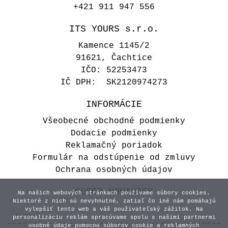
+421 911 947 556
ITS YOURS s.r.o.
Kamence 1145/2
91621, Čachtice
IČO: 52253473
IČ DPH: SK2120974273
INFORMÁCIE
Všeobecné obchodné podmienky
Dodacie podmienky
Reklamačný poriadok
Formulár na odstúpenie od zmluvy
Ochrana osobných údajov
ODBER NOVINIEK
Na našich webových stránkach používame súbory cookies.
Niektoré z nich sú nevyhnutné, zatiaľ čo iné nám pomáhajú
vylepšiť tento web a váš používateľský zážitok. Na
personalizáciu reklám spracúvame spolu s našimi partnermi
osobné údaje pomocou súborov cookie a reklamných