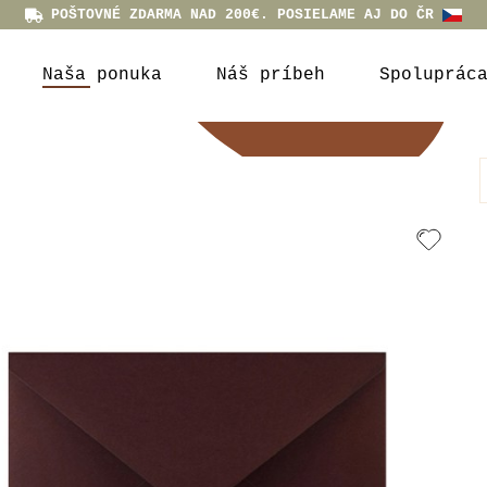
POŠTOVNÉ ZDARMA NAD 200€. POSIELAME AJ DO ČR
Naša ponuka
Náš príbeh
Spoluprác