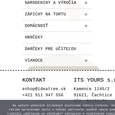
NARODENINY A VÝROČIA
ZÁPICHY NA TORTU
DOMÁCNOSŤ
HRNČEKY
DARČEKY PRE UČITEĽOV
VIANOCE
KONTAKT
ITS YOURS s.
eshop@ideatree.sk
Kamence 1145/2
+421 911 947 556
91621, Čachtice
IČO: 52253473
Na našich webových stránkach používame súbory cookies. Ni
IČ DPH: SK21209
reklám spracúvame spolu s našimi partnermi osobné údaje pom
tlačidlo „Súhlasím so všetkými“ súhlasíte s využívaním cooki