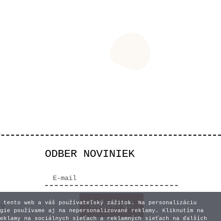
ODBER NOVINIEK
 tento web a váš používateľský zážitok. Na personalizáciu
vy
gie používame aj na nepersonalizované reklamy. Kliknutím na
eklamy na sociálnych sieťach a reklamných sieťach na ďalších