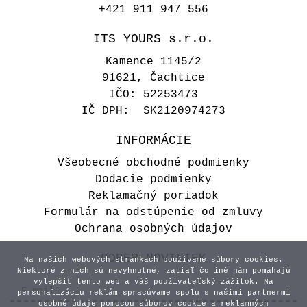
+421 911 947 556
ITS YOURS s.r.o.
Kamence 1145/2
91621, Čachtice
IČO: 52253473
IČ DPH: SK2120974273
INFORMÁCIE
Všeobecné obchodné podmienky
Dodacie podmienky
Reklamačný poriadok
Formulár na odstúpenie od zmluvy
Ochrana osobných údajov
ODBER NOVINIEK
Na našich webových stránkach používame súbory cookies.
Niektoré z nich sú nevyhnutné, zatiaľ čo iné nám pomáhajú
vylepšiť tento web a váš používateľský zážitok. Na
personalizáciu reklám spracúvame spolu s našimi partnermi
osobné údaje pomocou súborov cookie a reklamných