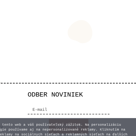
ODBER NOVINIEK
 tento web a váš používateľský zážitok. Na personalizáciu
vy
gie používame aj na nepersonalizované reklamy. Kliknutím na
eklamy na sociálnych sieťach a reklamných sieťach na ďalších