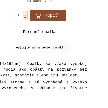
Skladom 173ks
Farebná obálka
Opýtajte sa na tento produkt
14x162mm). Obálky sa vďaka vysokej
e hodia ako obálky na pozvánky bez
 krst, promócie alebo inú udalosť.
hšej strane a sú vyrobené z vysoko
 vyrobeného s ohľadom na životné