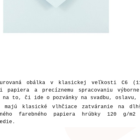
turovaná obálka v klasickej veľkosti C6 (1
ži papiera a precíznemu spracovaniu výborn
 na to, či ide o pozvánky na svadbu, oslavu,
y majú klasické vlhčiace zatváranie na dl
tného farebného papiera hrúbky 120 g/m2
edie.