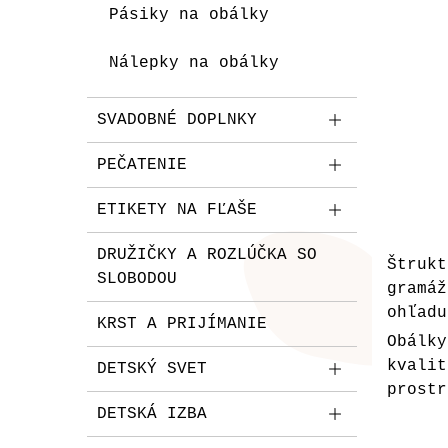
Pásiky na obálky
Nálepky na obálky
SVADOBNÉ DOPLNKY
PEČATENIE
ETIKETY NA FĽAŠE
DRUŽIČKY A ROZLÚČKA SO
Štruk
SLOBODOU
gramá
ohľadu
KRST A PRIJÍMANIE
Obálk
kvali
DETSKÝ SVET
prostr
DETSKÁ IZBA