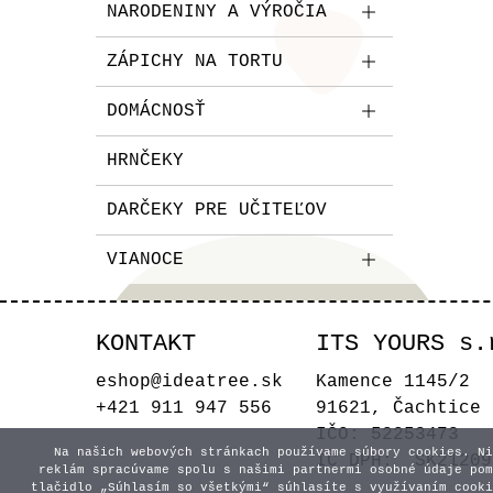
NARODENINY A VÝROČIA
ZÁPICHY NA TORTU
DOMÁCNOSŤ
HRNČEKY
DARČEKY PRE UČITEĽOV
VIANOCE
KONTAKT
ITS YOURS s.
eshop@ideatree.sk
Kamence 1145/2
+421 911 947 556
91621, Čachtice
IČO: 52253473
Na našich webových stránkach používame súbory cookies. Ni
IČ DPH: SK21209
reklám spracúvame spolu s našimi partnermi osobné údaje pom
tlačidlo „Súhlasím so všetkými“ súhlasíte s využívaním cooki