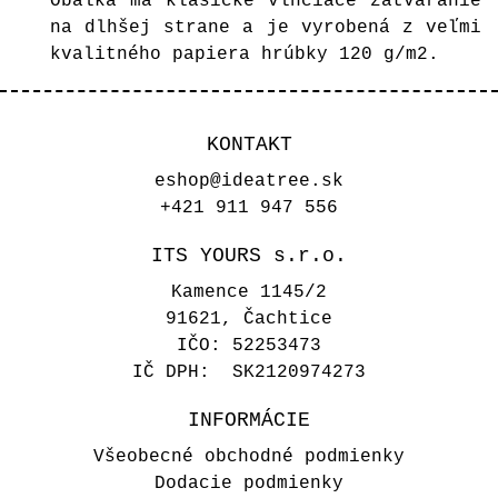
Obálka má klasické vlhčiace zatváranie
na dlhšej strane a je vyrobená z veľmi
kvalitného papiera hrúbky 120 g/m2.
KONTAKT
eshop@ideatree.sk
+421 911 947 556
ITS YOURS s.r.o.
Kamence 1145/2
91621, Čachtice
IČO: 52253473
IČ DPH: SK2120974273
INFORMÁCIE
Všeobecné obchodné podmienky
Dodacie podmienky