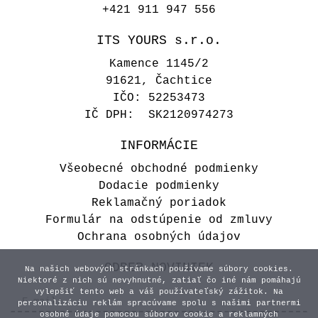
+421 911 947 556
ITS YOURS s.r.o.
Kamence 1145/2
91621, Čachtice
IČO: 52253473
IČ DPH: SK2120974273
INFORMÁCIE
Všeobecné obchodné podmienky
Dodacie podmienky
Reklamačný poriadok
Formulár na odstúpenie od zmluvy
Ochrana osobných údajov
ODBER NOVINIEK
Na našich webových stránkach používame súbory cookies.
Niektoré z nich sú nevyhnutné, zatiaľ čo iné nám pomáhajú
vylepšiť tento web a váš používateľský zážitok. Na
personalizáciu reklám spracúvame spolu s našimi partnermi
osobné údaje pomocou súborov cookie a reklamných