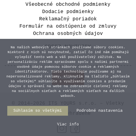
Všeobecné obchodné podmienky
Dodacie podmienky
Reklamačný poriadok
Formulár na odstúpenie od zmluvy
Ochrana osobných údajov
ODBER NOVINIEK
Na našich webových stránkach používame súbory cookies.
Niektoré z nich sú nevyhnutné, zatiaľ čo iné nám pomáhajú
vylepšiť tento web a váš používateľský zážitok. Na
personalizáciu reklám spracúvame spolu s našimi partnermi
osobné údaje pomocou súborov cookie a reklamných
identifikátorov. Tieto technológie používame aj na
nepersonalizované reklamy. Kliknutím na tlačidlo „Súhlasím
so všetkými“ súhlasíte s využívaním cookies a predaním
údajov o správaní na webe na zobrazenie cielenej reklamy
na sociálnych sieťach a reklamných sieťach na ďalších
weboch.
© 2014–2026 ITS YOURS s.r.o. – Všetky
Súhlasím so všetkými
Podrobné nastavenia
práva vyhradené
Viac info