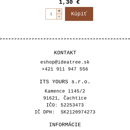
1,30 €
KONTAKT
eshop@ideatree.sk
+421 911 947 556
ITS YOURS s.r.o.
Kamence 1145/2
91621, Čachtice
IČO: 52253473
IČ DPH: SK2120974273
INFORMÁCIE