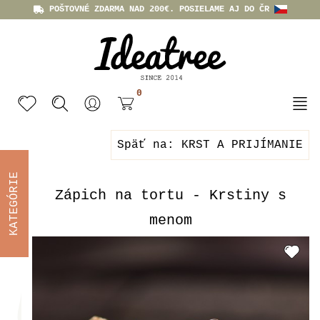
POŠTOVNÉ ZDARMA NAD 200€. POSIELAME AJ DO ČR
0
Späť na: KRST A PRIJÍMANIE
KATEGÓRIE
Zápich na tortu - Krstiny s
menom