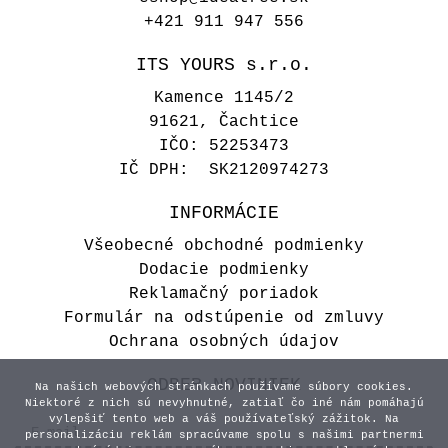
+421 911 947 556
ITS YOURS s.r.o.
Kamence 1145/2
91621, Čachtice
IČO: 52253473
IČ DPH: SK2120974273
INFORMÁCIE
Všeobecné obchodné podmienky
Dodacie podmienky
Reklamačný poriadok
Formulár na odstúpenie od zmluvy
Ochrana osobných údajov
ODBER NOVINIEK
Na našich webových stránkach používame súbory cookies.
Niektoré z nich sú nevyhnutné, zatiaľ čo iné nám pomáhajú
vylepšiť tento web a váš používateľský zážitok. Na
personalizáciu reklám spracúvame spolu s našimi partnermi