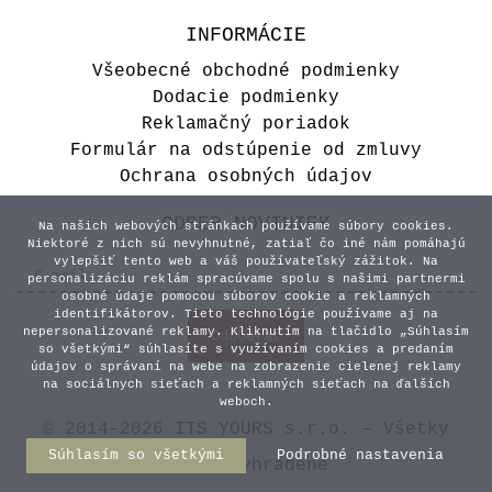
INFORMÁCIE
Všeobecné obchodné podmienky
Dodacie podmienky
Reklamačný poriadok
Formulár na odstúpenie od zmluvy
Ochrana osobných údajov
ODBER NOVINIEK
Na našich webových stránkach používame súbory cookies.
Niektoré z nich sú nevyhnutné, zatiaľ čo iné nám pomáhajú
vylepšiť tento web a váš používateľský zážitok. Na
personalizáciu reklám spracúvame spolu s našimi partnermi
osobné údaje pomocou súborov cookie a reklamných
identifikátorov. Tieto technológie používame aj na
nepersonalizované reklamy. Kliknutím na tlačidlo „Súhlasím
so všetkými“ súhlasíte s využívaním cookies a predaním
údajov o správaní na webe na zobrazenie cielenej reklamy
na sociálnych sieťach a reklamných sieťach na ďalších
weboch.
© 2014–2026 ITS YOURS s.r.o. – Všetky
Súhlasím so všetkými
Podrobné nastavenia
práva vyhradené