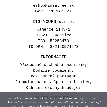
eshop@ideatree.sk
+421 911 947 556
ITS YOURS s.r.o.
Kamence 1145/2
91621, Čachtice
IČO: 52253473
IČ DPH: SK2120974273
INFORMÁCIE
Všeobecné obchodné podmienky
Dodacie podmienky
Reklamačný poriadok
Formulár na odstúpenie od zmluvy
Ochrana osobných údajov
ODBER NOVINIEK
Na našich webových stránkach používame súbory cookies.
Niektoré z nich sú nevyhnutné, zatiaľ čo iné nám pomáhajú
vylepšiť tento web a váš používateľský zážitok. Na