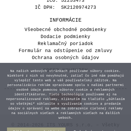
IČO: 52253473
IČ DPH: SK2120974273
INFORMÁCIE
Všeobecné obchodné podmienky
Dodacie podmienky
Reklamačný poriadok
Formulár na odstúpenie od zmluvy
Ochrana osobných údajov
ODBER NOVINIEK
Na našich webových stránkach používame súbory cookies.
Niektoré z nich sú nevyhnutné, zatiaľ čo iné nám pomáhajú
vylepšiť tento web a váš používateľský zážitok. Na
personalizáciu reklám spracúvame spolu s našimi partnermi
osobné údaje pomocou súborov cookie a reklamných
identifikátorov. Tieto technológie používame aj na
nepersonalizované reklamy. Kliknutím na tlačidlo „Súhlasím
so všetkými“ súhlasíte s využívaním cookies a predaním
údajov o správaní na webe na zobrazenie cielenej reklamy
na sociálnych sieťach a reklamných sieťach na ďalších
weboch.
© 2014–2026 ITS YOURS s.r.o. – Všetky