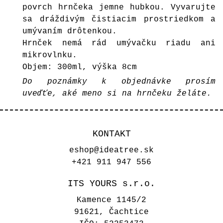
povrch hrnčeka jemne hubkou. Vyvarujte
sa dráždivým čistiacim prostriedkom a
umývaním drôtenkou.
Hrnček nemá rád umývačku riadu ani
mikrovlnku.
Objem: 300ml, výška 8cm
Do poznámky k objednávke prosím
uveďťe, aké meno si na hrnčeku želáte.
KONTAKT
eshop@ideatree.sk
+421 911 947 556
ITS YOURS s.r.o.
Kamence 1145/2
91621, Čachtice