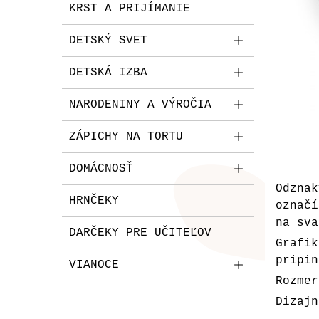
KRST A PRIJÍMANIE
DETSKÝ SVET
DETSKÁ IZBA
NARODENINY A VÝROČIA
ZÁPICHY NA TORTU
DOMÁCNOSŤ
Odzna
HRNČEKY
označí
na sva
DARČEKY PRE UČITEĽOV
Grafi
pripin
VIANOCE
Rozmer
Dizajn