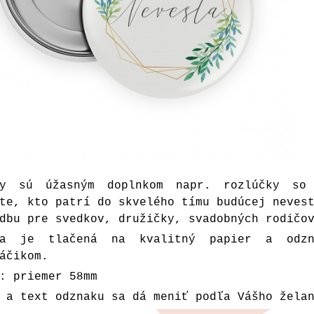
ky sú úžasným doplnkom napr. rozlúčky so 
te, kto patrí do skvelého tímu budúcej neves
dbu pre svedkov, družičky, svadobných rodičo
ka je tlačená na kvalitný papier a odz
áčikom.
: priemer 58mm
 a text odznaku sa dá meniť podľa Vášho žela