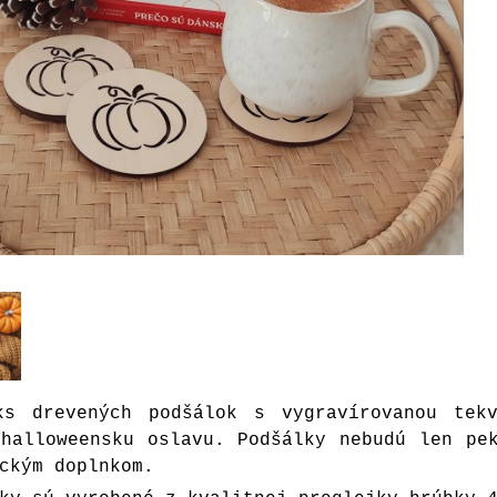
ks drevených podšálok s vygravírovanou tek
 halloweensku oslavu. Podšálky nebudú len pe
ckým doplnkom.