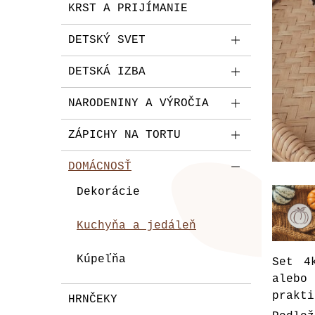
KRST A PRIJÍMANIE
DETSKÝ SVET
DETSKÁ IZBA
NARODENINY A VÝROČIA
ZÁPICHY NA TORTU
DOMÁCNOSŤ
Dekorácie
Kuchyňa a jedáleň
Kúpeľňa
Set 4
alebo
prakti
HRNČEKY