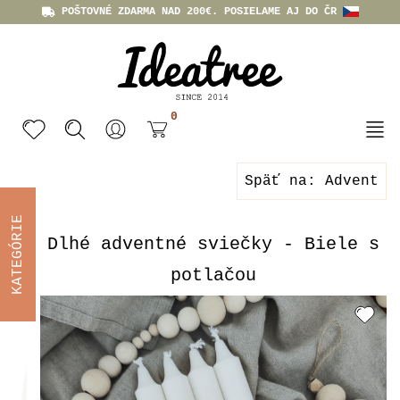
POŠTOVNÉ ZDARMA NAD 200€. POSIELAME AJ DO ČR
0
Späť na: Advent
KATEGÓRIE
Dlhé adventné sviečky - Biele s
potlačou