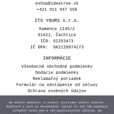
eshop@ideatree.sk
+421 911 947 556
ITS YOURS s.r.o.
Kamence 1145/2
91621, Čachtice
IČO: 52253473
IČ DPH: SK2120974273
INFORMÁCIE
Všeobecné obchodné podmienky
Dodacie podmienky
Reklamačný poriadok
Formulár na odstúpenie od zmluvy
Ochrana osobných údajov
ODBER NOVINIEK
Na našich webových stránkach používame súbory cookies.
Niektoré z nich sú nevyhnutné, zatiaľ čo iné nám pomáhajú
vylepšiť tento web a váš používateľský zážitok. Na