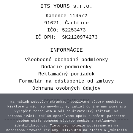
ITS YOURS s.r.o.
Kamence 1145/2
91621, Čachtice
IČO: 52253473
IČ DPH: SK2120974273
INFORMÁCIE
Všeobecné obchodné podmienky
Dodacie podmienky
Reklamačný poriadok
Formulár na odstúpenie od zmluvy
Ochrana osobných údajov
ODBER NOVINIEK
Na našich webových stránkach používame súbory cookies.
Niektoré z nich sú nevyhnutné, zatiaľ čo iné nám pomáhajú
vylepšiť tento web a váš používateľský zážitok. Na
personalizáciu reklám spracúvame spolu s našimi partnermi
osobné údaje pomocou súborov cookie a reklamných
identifikátorov. Tieto technológie používame aj na
nepersonalizované reklamy. Kliknutím na tlačidlo „Súhlasím