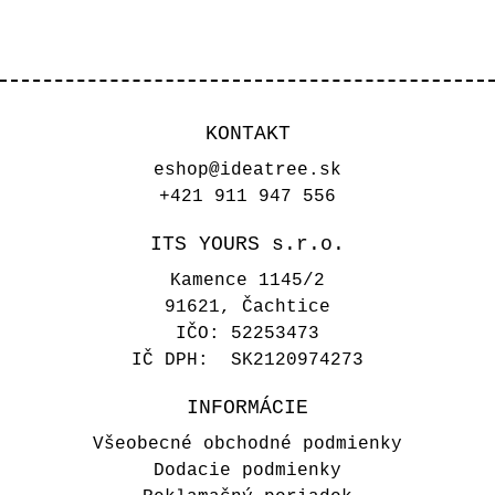
KONTAKT
eshop@ideatree.sk
+421 911 947 556
ITS YOURS s.r.o.
Kamence 1145/2
91621, Čachtice
IČO: 52253473
IČ DPH: SK2120974273
INFORMÁCIE
Všeobecné obchodné podmienky
Dodacie podmienky