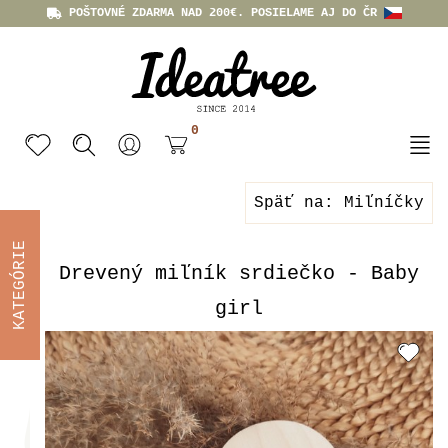
POŠTOVNÉ ZDARMA NAD 200€. POSIELAME AJ DO ČR
0
Späť na: Miľníčky
KATEGÓRIE
Drevený miľník srdiečko - Baby
girl