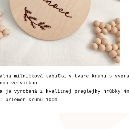
álna miľníčková tabuľka v tvare kruhu s vygr
nou vetvičkou.
a je vyrobená z kvalitnej preglejky hrúbky 4
: priemer kruhu 10cm