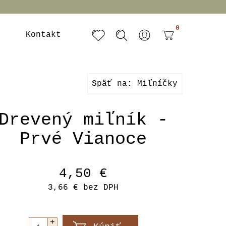
0
a
Kontakt
Späť na: Miľníčky
Drevený miľník -
Prvé Vianoce
4,50 €
3,66 €
bez DPH