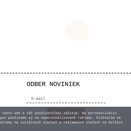
ODBER NOVINIEK
 tento web a váš používateľský zážitok. Na personalizáciu
vy
gie používame aj na nepersonalizované reklamy. Kliknutím na
eklamy na sociálnych sieťach a reklamných sieťach na ďalších