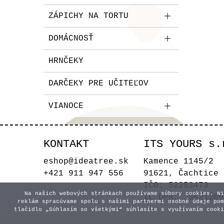
ZÁPICHY NA TORTU
DOMÁCNOSŤ
HRNČEKY
DARČEKY PRE UČITEĽOV
VIANOCE
KONTAKT
ITS YOURS s.
eshop@ideatree.sk
Kamence 1145/2
+421 911 947 556
91621, Čachtice
IČO: 52253473
Na našich webových stránkach používame súbory cookies. Ni
IČ DPH: SK21209
reklám spracúvame spolu s našimi partnermi osobné údaje pom
tlačidlo „Súhlasím so všetkými“ súhlasíte s využívaním cooki