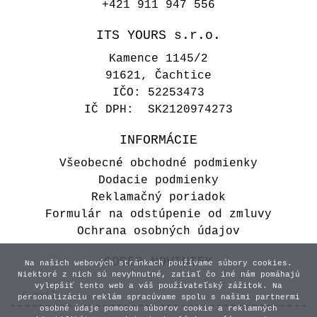
+421 911 947 556
ITS YOURS s.r.o.
Kamence 1145/2
91621, Čachtice
IČO: 52253473
IČ DPH: SK2120974273
INFORMÁCIE
Všeobecné obchodné podmienky
Dodacie podmienky
Reklamačný poriadok
Formulár na odstúpenie od zmluvy
Ochrana osobných údajov
ODBER NOVINIEK
Na našich webových stránkach používame súbory cookies.
Niektoré z nich sú nevyhnutné, zatiaľ čo iné nám pomáhajú
vylepšiť tento web a váš používateľský zážitok. Na
personalizáciu reklám spracúvame spolu s našimi partnermi
osobné údaje pomocou súborov cookie a reklamných