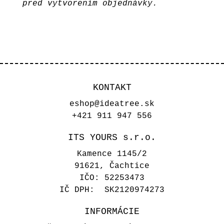
pred vytvorením objednávky.
KONTAKT
eshop@ideatree.sk
+421 911 947 556
ITS YOURS s.r.o.
Kamence 1145/2
91621, Čachtice
IČO: 52253473
IČ DPH: SK2120974273
INFORMÁCIE