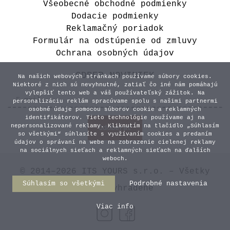
Všeobecné obchodné podmienky
Dodacie podmienky
Reklamačný poriadok
Formulár na odstúpenie od zmluvy
Ochrana osobných údajov
ODBER NOVINIEK
Na našich webových stránkach používame súbory cookies.
Niektoré z nich sú nevyhnutné, zatiaľ čo iné nám pomáhajú
vylepšiť tento web a váš používateľský zážitok. Na
personalizáciu reklám spracúvame spolu s našimi partnermi
osobné údaje pomocou súborov cookie a reklamných
identifikátorov. Tieto technológie používame aj na
nepersonalizované reklamy. Kliknutím na tlačidlo „Súhlasím
so všetkými“ súhlasíte s využívaním cookies a predaním
údajov o správaní na webe na zobrazenie cielenej reklamy
na sociálnych sieťach a reklamných sieťach na ďalších
weboch.
© 2014–2026 ITS YOURS s.r.o. – Všetky
Súhlasím so všetkými
Podrobné nastavenia
práva vyhradené
Viac info