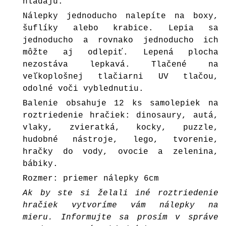
hľadajú.
Nálepky jednoducho nalepíte na boxy,
šuflíky alebo krabice. Lepia sa
jednoducho a rovnako jednoducho ich
môžte aj odlepiť. Lepená plocha
nezostáva lepkavá. Tlačené na
veľkoplošnej tlačiarni UV tlačou,
odolné voči vyblednutiu.
Balenie obsahuje 12 ks samolepiek na
roztriedenie hračiek: dinosaury, autá,
vlaky, zvieratká, kocky, puzzle,
hudobné nástroje, lego, tvorenie,
hračky do vody, ovocie a zelenina,
bábiky.
Rozmer: priemer nálepky 6cm
Ak by ste si želali iné roztriedenie
hračiek vytvoríme vám nálepky na
mieru. Informujte sa prosím v správe