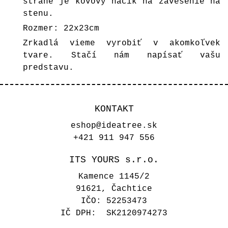
strane je kovový háčik na zavesenie na
stenu.
Rozmer: 22x23cm
Zrkadlá vieme vyrobiť v akomkoľvek
tvare. Stačí nám napísať vašu
predstavu.
KONTAKT
eshop@ideatree.sk
+421 911 947 556
ITS YOURS s.r.o.
Kamence 1145/2
91621, Čachtice
IČO: 52253473
IČ DPH: SK2120974273