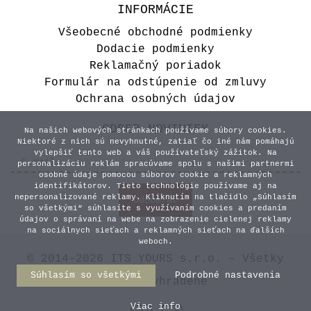
INFORMÁCIE
Všeobecné obchodné podmienky
Dodacie podmienky
Reklamačný poriadok
Formulár na odstúpenie od zmluvy
Ochrana osobných údajov
ODBER NOVINIEK
Na našich webových stránkach používame súbory cookies.
Niektoré z nich sú nevyhnutné, zatiaľ čo iné nám pomáhajú
vylepšiť tento web a váš používateľský zážitok. Na
personalizáciu reklám spracúvame spolu s našimi partnermi
osobné údaje pomocou súborov cookie a reklamných
identifikátorov. Tieto technológie používame aj na
nepersonalizované reklamy. Kliknutím na tlačidlo „Súhlasím
so všetkými“ súhlasíte s využívaním cookies a predaním
údajov o správaní na webe na zobrazenie cielenej reklamy
na sociálnych sieťach a reklamných sieťach na ďalších
weboch.
© 2014–2026 ITS YOURS s.r.o. – Všetky
Súhlasím so všetkými
Podrobné nastavenia
práva vyhradené
Viac info