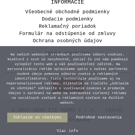
INFORMÁCIE
Všeobecné obchodné podmienky
Dodacie podmienky
Reklamačný poriadok
Formulár na odstúpenie od zmluvy
Ochrana osobných údajov
ODBER NOVINIEK
Na našich webových stránkach používame súbory cookies.
Niektoré z nich sú nevyhnutné, zatiaľ čo iné nám pomáhajú
vylepšiť tento web a váš používateľský zážitok. Na
personalizáciu reklám spracúvame spolu s našimi partnermi
osobné údaje pomocou súborov cookie a reklamných
identifikátorov. Tieto technológie používame aj na
nepersonalizované reklamy. Kliknutím na tlačidlo „Súhlasím
so všetkými“ súhlasíte s využívaním cookies a predaním
údajov o správaní na webe na zobrazenie cielenej reklamy
na sociálnych sieťach a reklamných sieťach na ďalších
weboch.
© 2014–2026 ITS YOURS s.r.o. – Všetky
Súhlasím so všetkými
Podrobné nastavenia
práva vyhradené
Viac info