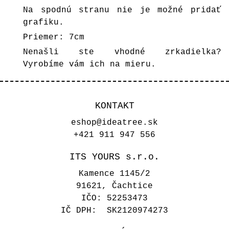
Na spodnú stranu nie je možné pridať
grafiku.
Priemer: 7cm
Nenašli ste vhodné zrkadielka?
Vyrobíme vám ich na mieru.
KONTAKT
eshop@ideatree.sk
+421 911 947 556
ITS YOURS s.r.o.
Kamence 1145/2
91621, Čachtice
IČO: 52253473
IČ DPH: SK2120974273