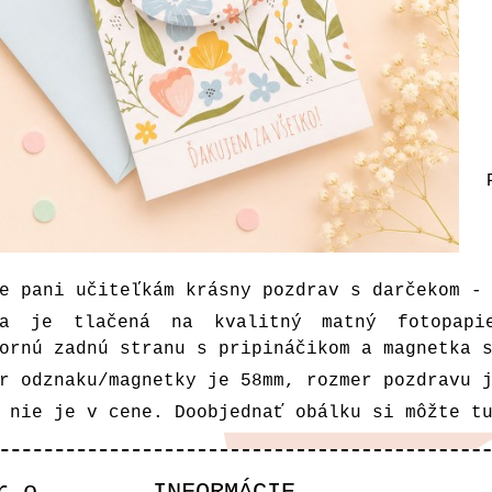
e pani učiteľkám krásny pozdrav s darčekom -
ka je tlačená na kvalitný matný fotopapie
ornú zadnú stranu s pripináčikom a magnetka 
r odznaku/magnetky je 58mm, rozmer pozdravu 
a nie je v cene. Doobjednať obálku si môžte
t