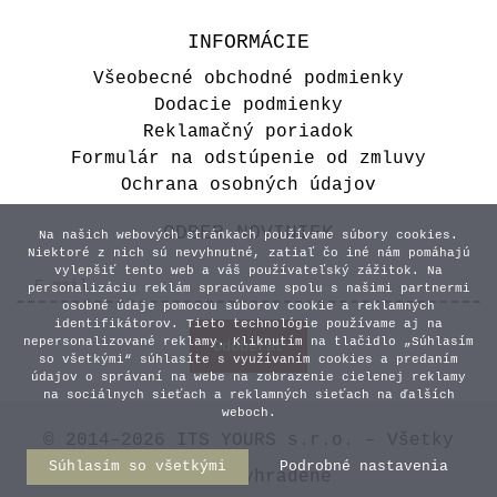
INFORMÁCIE
Všeobecné obchodné podmienky
Dodacie podmienky
Reklamačný poriadok
Formulár na odstúpenie od zmluvy
Ochrana osobných údajov
ODBER NOVINIEK
Na našich webových stránkach používame súbory cookies.
Niektoré z nich sú nevyhnutné, zatiaľ čo iné nám pomáhajú
vylepšiť tento web a váš používateľský zážitok. Na
personalizáciu reklám spracúvame spolu s našimi partnermi
osobné údaje pomocou súborov cookie a reklamných
identifikátorov. Tieto technológie používame aj na
nepersonalizované reklamy. Kliknutím na tlačidlo „Súhlasím
so všetkými“ súhlasíte s využívaním cookies a predaním
údajov o správaní na webe na zobrazenie cielenej reklamy
na sociálnych sieťach a reklamných sieťach na ďalších
weboch.
© 2014–2026 ITS YOURS s.r.o. – Všetky
Súhlasím so všetkými
Podrobné nastavenia
práva vyhradené