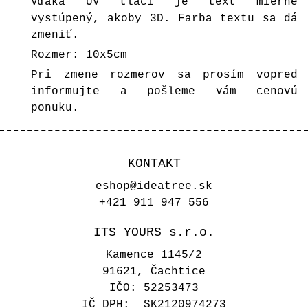
Vďaka UV tlači je text mierne
vystúpený, akoby 3D. Farba textu sa dá
zmeniť.
Rozmer: 10x5cm
Pri zmene rozmerov sa prosím vopred
informujte a pošleme vám cenovú
ponuku.
KONTAKT
eshop@ideatree.sk
+421 911 947 556
ITS YOURS s.r.o.
Kamence 1145/2
91621, Čachtice
IČO: 52253473
IČ DPH: SK2120974273