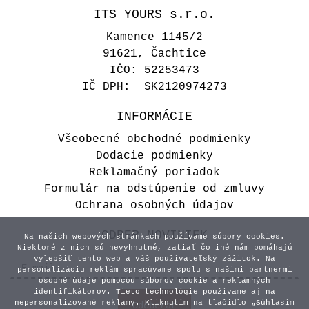
ITS YOURS s.r.o.
Kamence 1145/2
91621, Čachtice
IČO: 52253473
IČ DPH: SK2120974273
INFORMÁCIE
Všeobecné obchodné podmienky
Dodacie podmienky
Reklamačný poriadok
Formulár na odstúpenie od zmluvy
Ochrana osobných údajov
ODBER NOVINIEK
Na našich webových stránkach používame súbory cookies.
Niektoré z nich sú nevyhnutné, zatiaľ čo iné nám pomáhajú
vylepšiť tento web a váš používateľský zážitok. Na
personalizáciu reklám spracúvame spolu s našimi partnermi
osobné údaje pomocou súborov cookie a reklamných
identifikátorov. Tieto technológie používame aj na
nepersonalizované reklamy. Kliknutím na tlačidlo „Súhlasím