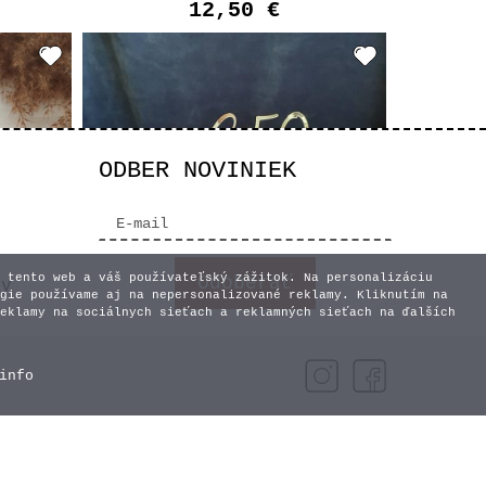
12,50 €
t
Vyberte variant
ODBER NOVINIEK
 tento web a váš používateľský zážitok. Na personalizáciu
vy
gie používame aj na nepersonalizované reklamy. Kliknutím na
eklamy na sociálnych sieťach a reklamných sieťach na ďalších
 tortu
Zrkadlový zápich - Všetko
info
o
naj s číslom
12,50 €