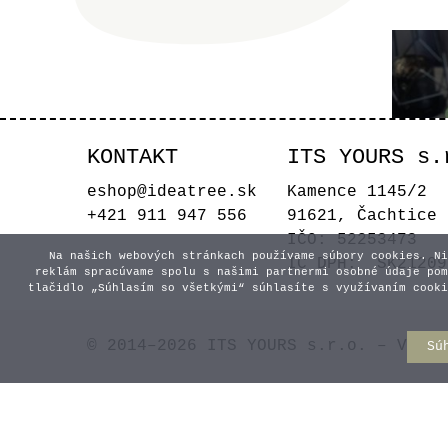
KONTAKT
ITS YOURS s.
eshop@ideatree.sk
Kamence 1145/2
+421 911 947 556
91621, Čachtice
IČO: 52253473
Na našich webových stránkach používame súbory cookies. Ni
IČ DPH: SK21209
reklám spracúvame spolu s našimi partnermi osobné údaje pom
tlačidlo „Súhlasím so všetkými“ súhlasíte s využívaním cooki
Zrka
© 2014–2026 ITS YOURS s.r.o. – Všetk
Sú