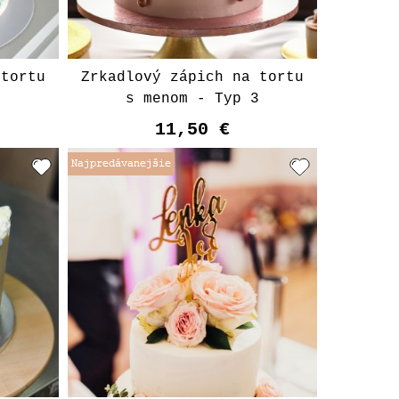
 tortu
Zrkadlový zápich na tortu
4
s menom - Typ 3
11,50 €
t
Vyberte variant