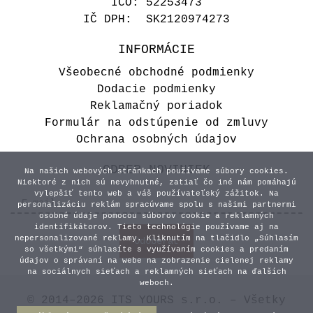
IČO: 52253473
IČ DPH: SK2120974273
INFORMÁCIE
Všeobecné obchodné podmienky
Dodacie podmienky
Reklamačný poriadok
Formulár na odstúpenie od zmluvy
Ochrana osobných údajov
ODBER NOVINIEK
Na našich webových stránkach používame súbory cookies.
Niektoré z nich sú nevyhnutné, zatiaľ čo iné nám pomáhajú
vylepšiť tento web a váš používateľský zážitok. Na
personalizáciu reklám spracúvame spolu s našimi partnermi
osobné údaje pomocou súborov cookie a reklamných
identifikátorov. Tieto technológie používame aj na
nepersonalizované reklamy. Kliknutím na tlačidlo „Súhlasím
so všetkými“ súhlasíte s využívaním cookies a predaním
údajov o správaní na webe na zobrazenie cielenej reklamy
na sociálnych sieťach a reklamných sieťach na ďalších
weboch.
© 2014–2026 ITS YOURS s.r.o. – Všetky