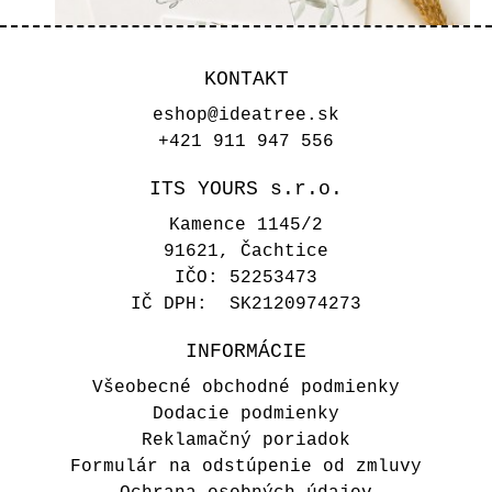
KONTAKT
eshop@ideatree.sk
+421 911 947 556
ITS YOURS s.r.o.
Kamence 1145/2
91621, Čachtice
IČO: 52253473
IČ DPH: SK2120974273
INFORMÁCIE
Zasadací poriadok Jemný
Všeobecné obchodné podmienky
eucalyptus A6
Dodacie podmienky
Reklamačný poriadok
1,00 €
Formulár na odstúpenie od zmluvy