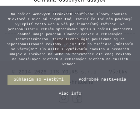
Ochrana osobných údajov
ODBER NOVINIEK
Na našich webových stránkach používame súbory cookies.
Niektoré z nich sú nevyhnutné, zatiaľ čo iné nám pomáhajú
vylepšiť tento web a váš používateľský zážitok. Na
personalizáciu reklám spracúvame spolu s našimi partnermi
osobné údaje pomocou súborov cookie a reklamných
identifikátorov. Tieto technológie používame aj na
nepersonalizované reklamy. Kliknutím na tlačidlo „Súhlasím
so všetkými“ súhlasíte s využívaním cookies a predaním
údajov o správaní na webe na zobrazenie cielenej reklamy
na sociálnych sieťach a reklamných sieťach na ďalších
weboch.
© 2014–2026 ITS YOURS s.r.o. – Všetky
Súhlasím so všetkými
Podrobné nastavenia
práva vyhradené
Viac info