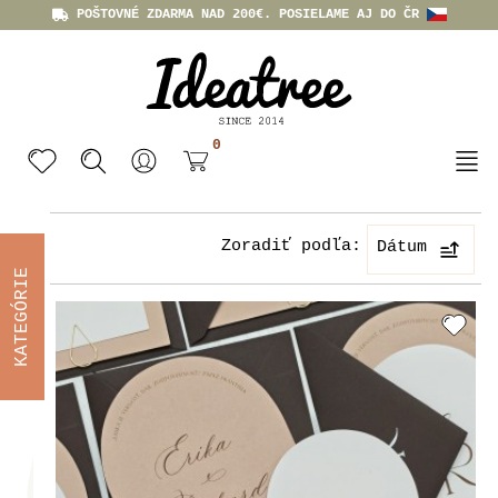
POŠTOVNÉ ZDARMA NAD 200€. POSIELAME AJ DO ČR
0
Zoradiť podľa:
Dátum
KATEGÓRIE