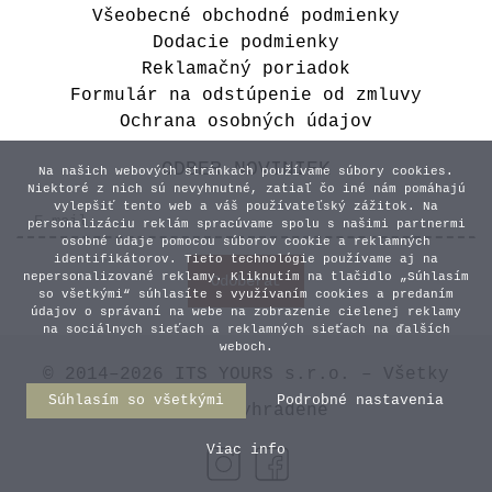
Všeobecné obchodné podmienky
Dodacie podmienky
Reklamačný poriadok
Formulár na odstúpenie od zmluvy
Ochrana osobných údajov
ODBER NOVINIEK
Na našich webových stránkach používame súbory cookies.
Niektoré z nich sú nevyhnutné, zatiaľ čo iné nám pomáhajú
vylepšiť tento web a váš používateľský zážitok. Na
personalizáciu reklám spracúvame spolu s našimi partnermi
osobné údaje pomocou súborov cookie a reklamných
identifikátorov. Tieto technológie používame aj na
nepersonalizované reklamy. Kliknutím na tlačidlo „Súhlasím
so všetkými“ súhlasíte s využívaním cookies a predaním
údajov o správaní na webe na zobrazenie cielenej reklamy
na sociálnych sieťach a reklamných sieťach na ďalších
weboch.
© 2014–2026 ITS YOURS s.r.o. – Všetky
Súhlasím so všetkými
Podrobné nastavenia
práva vyhradené
Viac info