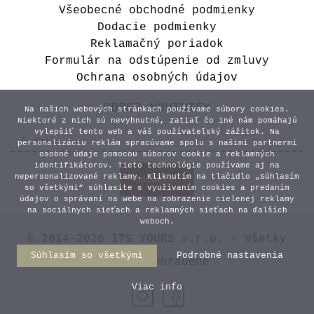
Všeobecné obchodné podmienky
Dodacie podmienky
Reklamačný poriadok
Formulár na odstúpenie od zmluvy
Ochrana osobných údajov
ODBER NOVINIEK
Na našich webových stránkach používame súbory cookies.
Niektoré z nich sú nevyhnutné, zatiaľ čo iné nám pomáhajú
vylepšiť tento web a váš používateľský zážitok. Na
personalizáciu reklám spracúvame spolu s našimi partnermi
osobné údaje pomocou súborov cookie a reklamných
identifikátorov. Tieto technológie používame aj na
nepersonalizované reklamy. Kliknutím na tlačidlo „Súhlasím
so všetkými“ súhlasíte s využívaním cookies a predaním
údajov o správaní na webe na zobrazenie cielenej reklamy
na sociálnych sieťach a reklamných sieťach na ďalších
weboch.
© 2014–2026 ITS YOURS s.r.o. – Všetky
Súhlasím so všetkými
Podrobné nastavenia
práva vyhradené
Viac info