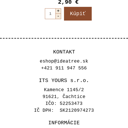
2,90 €
KONTAKT
eshop@ideatree.sk
+421 911 947 556
ITS YOURS s.r.o.
Kamence 1145/2
91621, Čachtice
IČO: 52253473
IČ DPH: SK2120974273
INFORMÁCIE