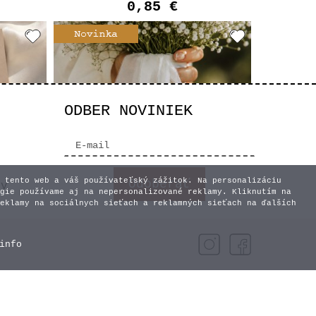
0,85 €
ODBER NOVINIEK
 tento web a váš používateľský zážitok. Na personalizáciu
vy
gie používame aj na nepersonalizované reklamy. Kliknutím na
eklamy na sociálnych sieťach a reklamných sieťach na ďalších
útik -
Personalizovaná svadobná
info
stuha - trhaná biela
4,00 €
t
Vyberte variant