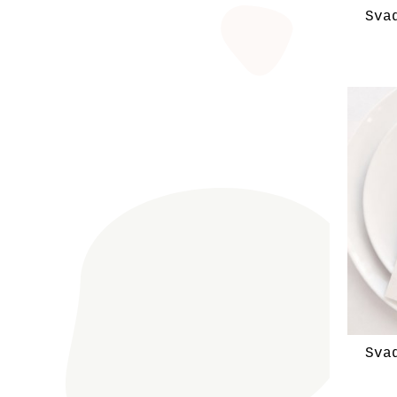
Sva
Sva