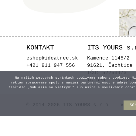
KONTAKT
ITS YOURS s.
eshop@ideatree.sk
Kamence 1145/2
+421 911 947 556
91621, Čachtice
IČO: 52253473
Na našich webových stránkach používame súbory cookies. Ni
IČ DPH: SK21209
reklám spracúvame spolu s našimi partnermi osobné údaje pom
tlačidlo „Súhlasím so všetkými“ súhlasíte s využívaním cooki
© 2014–2026 ITS YOURS s.r.o. – Všetk
Sú