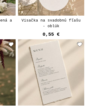
Mená a
Visačka na svadobnú fľašu
- oblúk
0,55 €
t