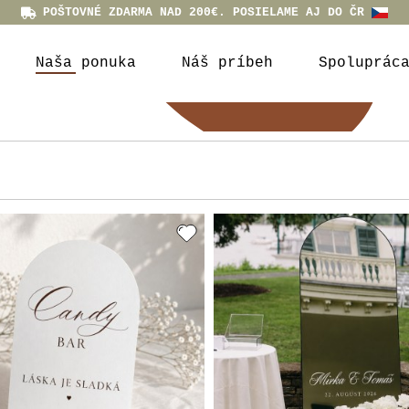
POŠTOVNÉ ZDARMA NAD 200€. POSIELAME AJ DO ČR
Naša ponuka
Náš príbeh
Spoluprác