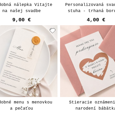
dobná nálepka Vitajte
Personalizovaná sva
na našej svadbe
stuha - trhaná bor
9,00 €
4,00 €
Vyberte variant
Vyberte varian
dobné menu s menovkou
Stieracie oznámen
a pečaťou
narodení bábätk