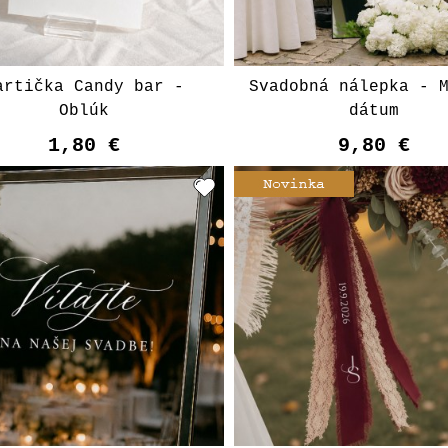
artička Candy bar -
Svadobná nálepka - 
Oblúk
dátum
1,80 €
9,80 €
Vyberte variant
Vyberte varian