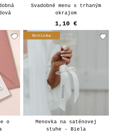
dobná
Svadobné menu s trhaným
dová
okrajom
1,10 €
t
ie o
Menovka na saténovej
a
stuhe - Biela