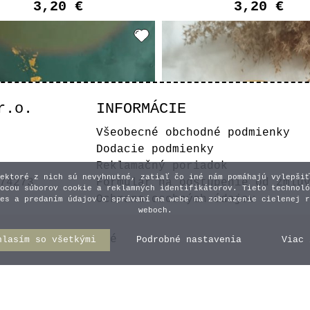
3,20 €
3,20 €
r.o.
INFORMÁCIE
Všeobecné obchodné podmienky
Dodacie podmienky
Reklamačný poriadok
ektoré z nich sú nevyhnutné, zatiaľ čo iné nám pomáhajú vylepšiť
74273
Formulár na odstúpenie od zmlu
ocou súborov cookie a reklamných identifikátorov. Tieto technoló
Ochrana osobných údajov
es a predaním údajov o správaní na webe na zobrazenie cielenej r
weboch.
Podnos na tortu s
Zrkadlový zápich -
y práva vyhradené
hlasím so všetkými
Podrobné nastavenia
Viac 
astným textom/logom
Všetko najlepši
4,00 €
4,50 €
Vyberte variant
Vyberte varian