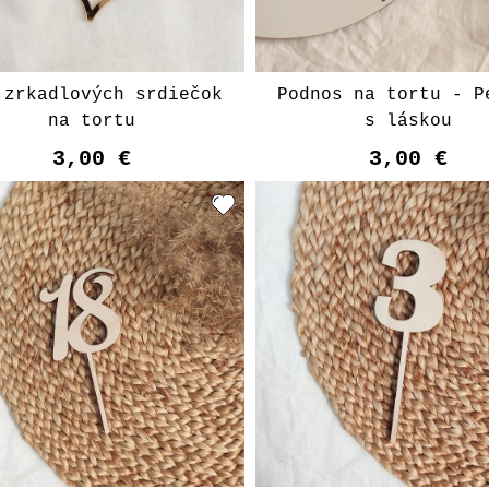
 zrkadlových srdiečok
Podnos na tortu - P
na tortu
s láskou
3,00 €
3,00 €
Vyberte variant
Vyberte varian